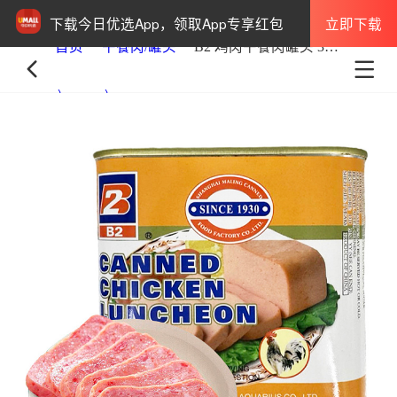
立即下载
下载今日优选App，领取App专享红包
首页
午餐肉/罐头
B2 鸡肉午餐肉罐头 340g