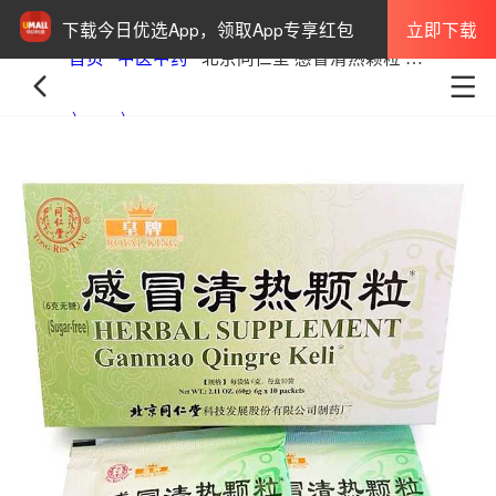
立即下载
下载今日优选App，领取App专享红包
首页
中医中药
北京同仁堂 感冒清热颗粒 无糖型 6g*10包入