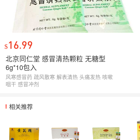
16.99
$
北京同仁堂 感冒清热颗粒 无糖型
6g*10包入
风寒感冒药 疏风散寒 解表清热 头痛发热 咳嗽
咽干 感冒冲剂
相关推荐