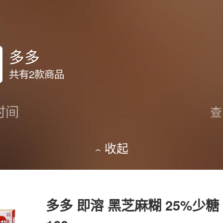
多多
共有2款商品
时间
查
收起
多多 即溶 黑芝麻糊 25%少糖