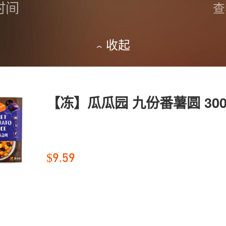
时间
查
收起
【冻】瓜瓜园 九份番薯圆 300
$9.59