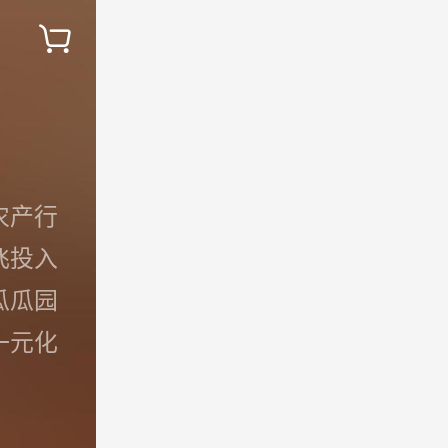
农产行
飞投入
瓜瓜园
一元化