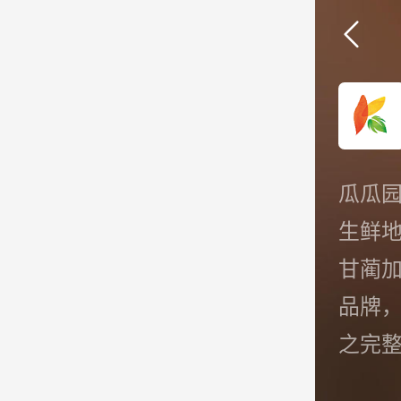
瓜瓜园
生鲜
甘蔺加
品牌
之完