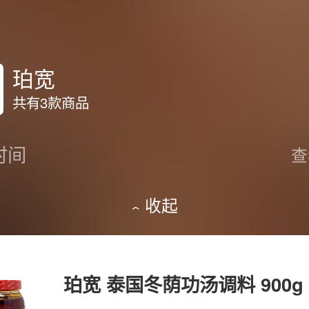
珀宽
共有3款商品
时间
查
收起
珀宽 泰国冬荫功汤调料 900g