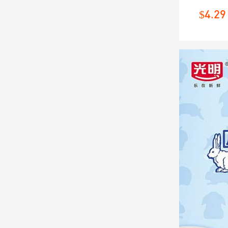
爱小
$4.29
装，
甜，
大人
一瓶