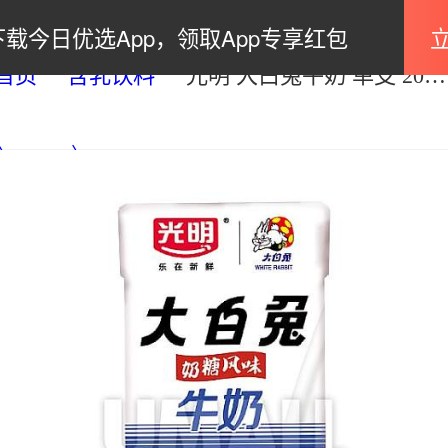
下载今日优选App，领取App专享红包
首页
含乳饮料
光明 大白兔牛奶 单支 200ml