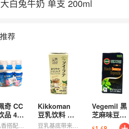
大白兔牛奶 单支 200ml
推荐
佩奇 CC
Kikkoman
Vegemil 黑
饮品 4瓶
豆乳饮料 柔
芝麻味豆乳
5ml
滑拿铁
饮料 纸盒
乳香搭配可
豆乳基底带来更
$1.49