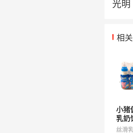
光明 
相关
小猪
乳奶
入 12
丝滑