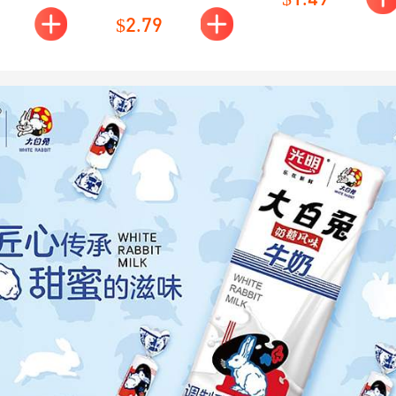
200ml
装 190ml
猪佩奇包
柔顺的拿铁口
$2.79
口感清爽微
感，香醇而不
孩子喜欢，
腻、细腻顺滑。
也能随手来
作为早餐搭档或
。
午后续能小饮，
一盒在手，元气
在线。