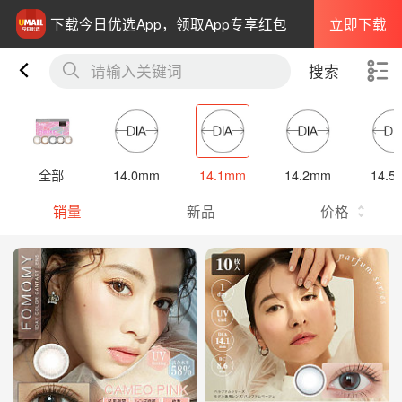
立即下载
下载今日优选App，领取App专享红包
请输入关键词
搜索
全部
14.0mm
14.1mm
14.2mm
14.5
销量
新品
价格