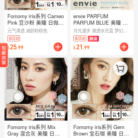
Fomomy iris系列 Cameo
envie PARFUM
Pink 豆沙粉 美瞳 日抛
PARFUM BLUE 美瞳 日
10枚入/多规格可选
抛 10枚入/多规格可选
元气清透 减龄粉棕色
月光漫步 通透水光蓝 梦幻轻混血感
当日达
当日达
25
21
.
99
.
99
$
$
Fomomy iris系列 Mix
Fomomy iris系列 Gem
Gray 混合灰 美瞳 日抛
Brown 宝石咖 美瞳 日抛