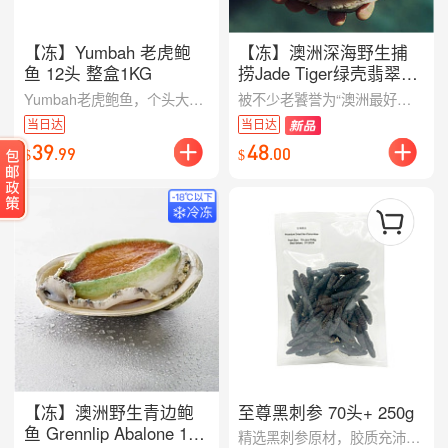
【冻】Yumbah 老虎鲍
【冻】澳洲深海野生捕
鱼 12头 整盒1KG
捞Jade Tiger绿壳翡翠鲍
鱼 7头 1kg
Yumbah老虎鲍鱼，个头大，Q弹，刺身级别品质，源自澳大利亚大南洋，生长于纯净、清洁、富含营养的水域。
被不少老饕誉为“澳洲最好吃的鲍鱼之一”。来自澳洲纯净深海野生捕捞，经船长急冻技术瞬间锁鲜，完美保留了原始的鲜甜与原汁原味。肉质厚实、饱满 Q 弹，自带浓郁海味。
当日达
当日达
39
48
.
99
.
00
$
$
【冻】澳洲野生青边鲍
至尊黑刺参 70头+ 250g
鱼 Grennlip Abalone 12
精选黑刺参原材，胶质充沛、鲜香雅致；红烧、清炖或煲汤皆相宜，为餐桌增添高级海味口感。