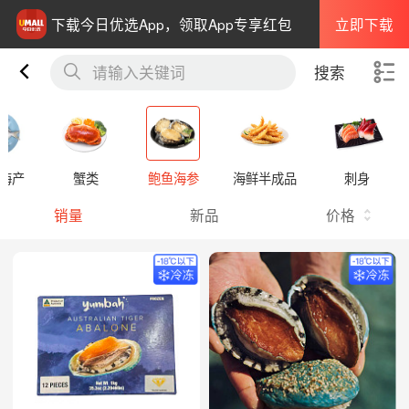
立即下载
下载今日优选App，领取App专享红包
请输入关键词
搜索
海产
蟹类
鲍鱼海参
海鲜半成品
刺身
销量
新品
价格