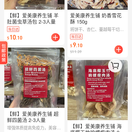
【鲜】爱美康养生铺 羊
爱美康养生铺 奶香雪花
肚菌虫草汤包 2-3人量
酥 150g
将饼干、杏仁、蔓越莓干切碎后混合，与加热融化的棉花糖和黄油搅拌均匀，放入模具中，撒上奶脱脂粉，完全晾凉前切块装入袋子。（少糖少油澳洲手工现做）
当日达
10
当日达
.
10
$
9
.
10
$
$
11.39
【鲜】爱美康养生铺 超
鲜四菌汤 2-3人量
【鲜】爱美康养生铺 海
增强体质提高免疫力，美容养颜