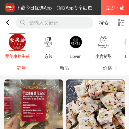
立即下载
下载今日优选App，领取App专享红包
请输入关键词
搜索
爱美康养生铺
方包
Loven
小鹿制甜
Du
销量
新品
价格