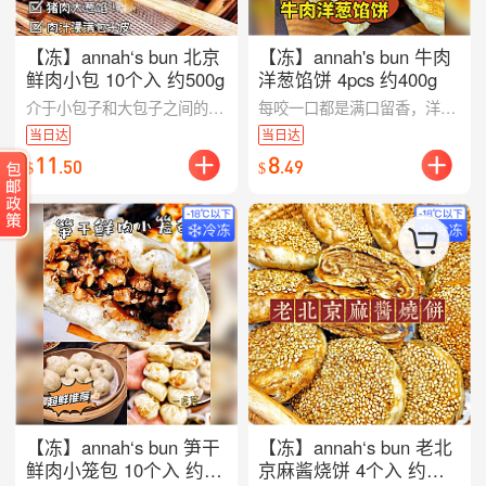
【冻】annah‘s bun 北京
【冻】annah's bun 牛肉
鲜肉小包 10个入 约500g
洋葱馅饼 4pcs 约400g
介于小包子和大包子之间的“小笼包” 面皮口感送松软软还有筋性，用的三七比的后腿肉相对肉更香！全部真材实料和家里做的味道一样，也很适合小朋友吃~
每咬一口都是满口留香，洋葱配牛肉真的绝了！！我们搭配了灵魂料汁花椒水作为水打馅、少许孜然提升了整体馅料的鲜！一定要尝尝!保证吃不够
当日达
当日达
11
8
.
50
.
49
$
$
【冻】annah‘s bun 笋干
【冻】annah‘s bun 老北
鲜肉小笼包 10个入 约
京麻酱烧饼 4个入 约