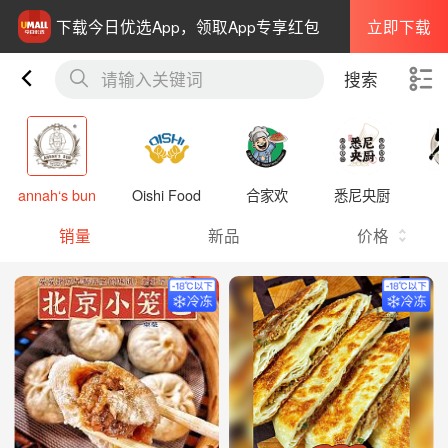
立即下载
下载今日优选App，领取App专享红包
请输入关键词
搜索
annah‘s bun
Oishi Food
合家欢
悉尼央厨
销量
新品
价格