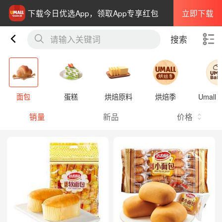
立即下载
下载今日优选App，领取App专享红包
请输入关键词
搜索
面包
蛋糕
烘焙原料
烘焙季
Umall 
销量
新品
价格