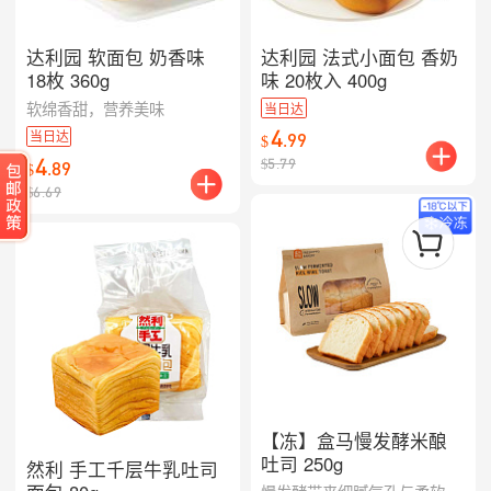
达利园 软面包 奶香味
达利园 法式小面包 香奶
18枚 360g
味 20枚入 400g
软绵香甜，营养美味
当日达
4
当日达
.
99
$
4
$
5.79
.
89
$
$
6.69
【冻】盒马慢发酵米酿
吐司 250g
然利 手工千层牛乳吐司