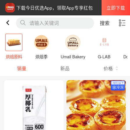
立即下载
下载今日优选App，领取App专享红包
请输入关键词
搜索
烘焙原料
烘焙季
Umall Bakery
G-LAB
Dop
销量
新品
价格