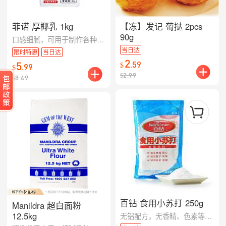
菲诺 厚椰乳 1kg
【冻】发记 葡挞 2pcs
90g
口感细腻，可用于制作各种饮品，椰香浓郁
当日达
限时特惠
当日达
2
5
.
59
$
.
99
$
$
2.99
$
8.49
百钻 食用小苏打 250g
Manildra 超白面粉
12.5kg
无铝配方，无香精、色素等添加剂