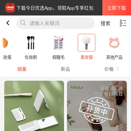
立即下载
下载今日优选App，领取App专享红包
请输入关键词
搜索
 美妆蛋
化妆刷
假睫毛
美妆镜
其他产品
销量
新品
价格