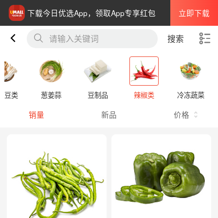
立即下载
下载今日优选App，领取App专享红包
请输入关键词
搜索
菇豆类
葱姜蒜
豆制品
辣椒类
冷冻蔬菜
销量
新品
价格