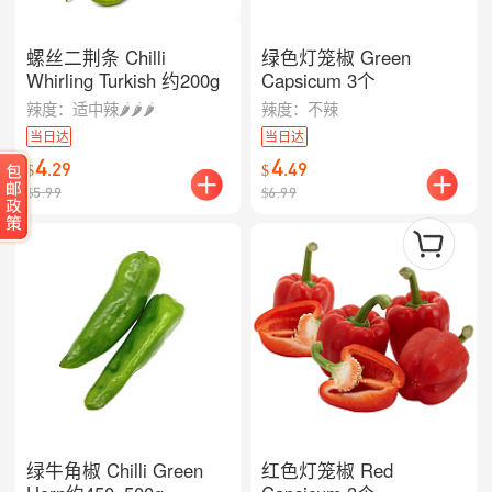
螺丝二荆条 Chilli
绿色灯笼椒 Green
Whirling Turkish 约200g
Capsicum 3个
辣度：适中辣🌶️🌶️🌶
辣度：不辣
当日达
当日达
4
4
.
29
.
49
$
$
$
5.99
$
6.99
绿牛角椒 Chilli Green
红色灯笼椒 Red