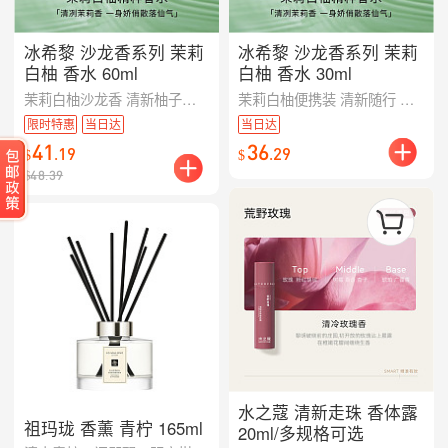
冰希黎 沙龙香系列 茉莉
冰希黎 沙龙香系列 茉莉
白柚 香水 60ml
白柚 香水 30ml
茉莉白柚沙龙香 清新柚子与清雅茉莉 干净明亮的少女香
茉莉白柚便携装 清新随行 小容量贴心 旅行必备
限时特惠
当日达
当日达
41
36
.
19
.
29
$
$
$
48.39
水之蔻 清新走珠 香体露
祖玛珑 香薰 青柠 165ml
20ml/多规格可选