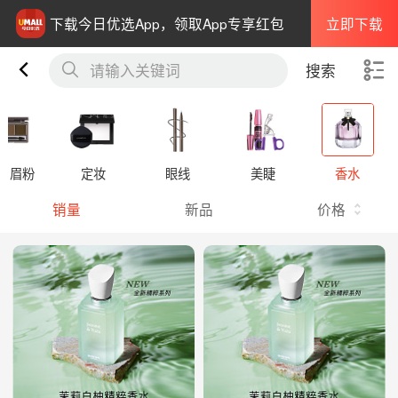
立即下载
下载今日优选App，领取App专享红包
请输入关键词
搜索
笔 眉粉
定妆
眼线
美睫
香水
销量
新品
价格