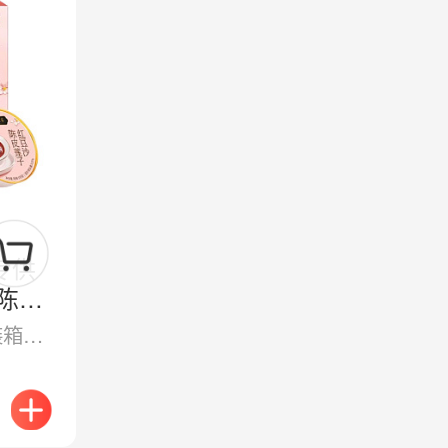
专供
陈皮
山姆进货价：$10.62 装箱和海运成本：$2.87 中国采购资金成本：$0.85 售价：$17.99 毛利率：约20%（覆盖澳洲房租水电，分拣配送，损耗和人事，以及运营产生的各项费用）