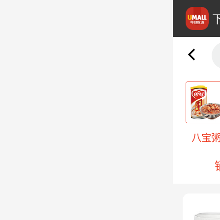
热食品
速食汤饭
速食粥
八宝