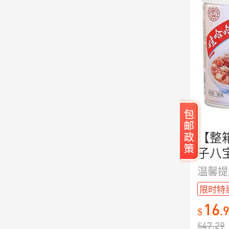
【整
子八宝
限时特
16
.
$
$
47.29