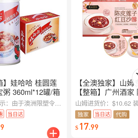
箱】娃哈哈 桂圆莲
【全澳独家】山姆
粥 360ml*12罐/箱
【整箱】广州酒家 
莲子红豆沙 8份入
温馨提示：由于澳洲限塑令政策，为响应环保，包装内不再附赠塑料勺子。
1.48kg
惠
当日达
当日达
17
99
.
99
$