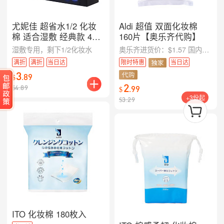
尤妮佳 超省水1/2 化妆
Aldi 超值 双面化妆棉
棉 适合湿敷 经典款 40
160片【奥乐齐代购】
枚
湿敷专用，剩下1/2化妆水
奥乐齐进货价：$1.57 国内段物流运输费：$0.24 装箱和海运成本：$0.53 中国采购资金成本：$0.13 售价：$3.29 毛利率：约25%（覆盖澳洲房租水电，分拣配送，损耗和人事，以及运营产生的各项费用）
满折
满折
当日达
限时特惠
当日达
3
.
89
$
2
$
4.89
.
99
$
+3份起
$
3.29
ITO 化妆棉 180枚入