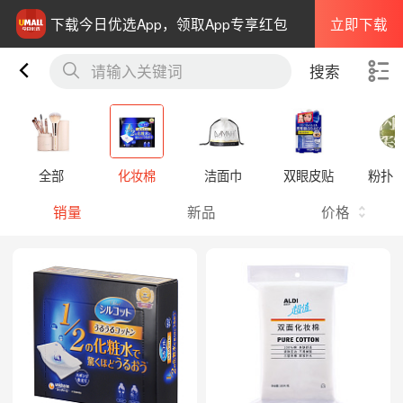
立即下载
下载今日优选App，领取App专享红包
请输入关键词
搜索
全部
化妆棉
洁面巾
双眼皮贴
粉扑 
销量
新品
价格