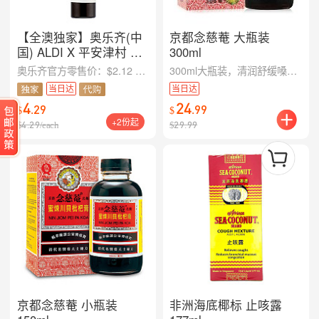
【全澳独家】奥乐齐(中
京都念慈菴 大瓶装
国) ALDI X 平安津村 桔
300ml
梗甘草秋梨膏 125g
奥乐齐官方零售价：$2.12 国内段物流运输费：$0.38 装箱和海运成本：$0.7 中国采购资金成本：$0.21 售价：$4.29 毛利率：约20%（覆盖澳洲房租水电，分拣配送，损耗和人事，以及运营产生的各项费用）
300ml大瓶装，清润舒缓嗓子不适，家庭常备良品
当日达
当日达
4
24
.
29
.
99
$
$
+2份起
$
4.29
/
each
$
29.99
京都念慈菴 小瓶装
非洲海底椰标 止咳露