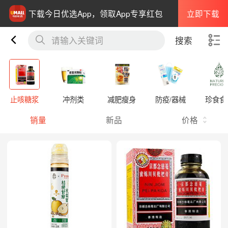
立即下载
下载今日优选App，领取App专享红包
请输入关键词
搜索
止咳糖浆
冲剂类
减肥瘦身
防疫/器械
珍食食
销量
新品
价格