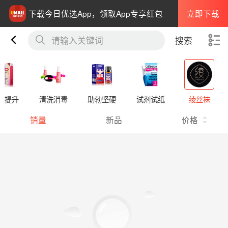
立即下载
下载今日优选App，领取App专享红包
请输入关键词
搜索
欲提升
清洗消毒
助勃坚硬
试剂试纸
绫丝袜
销量
新品
价格