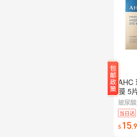
AH
膜 5
当日达
15
.
$