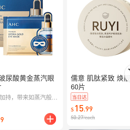
C 玻尿酸黄金蒸汽眼
儒意 肌肽紧致 焕
片
60片
玻尿酸加持，带来如蒸汽般的轻柔舒缓体验，快速补水抚平干纹，释放明亮神采，长时间用眼也能拥有清新眼周。
当日达
15
.
99
$
$
0.27
/
each
99