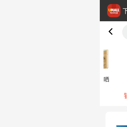
爽肤水 喷雾
精华液
防晒