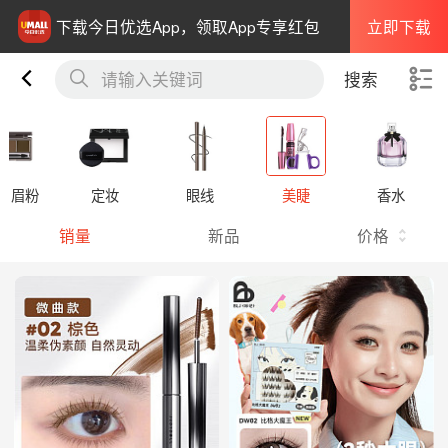
立即下载
下载今日优选App，领取App专享红包
请输入关键词
搜索
笔 眉粉
定妆
眼线
美睫
香水
销量
新品
价格