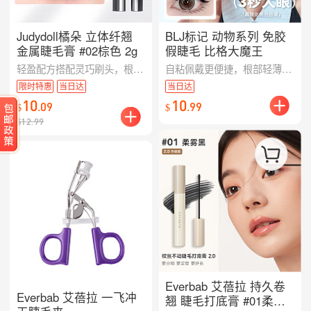
Judydoll橘朵 立体纤翘
BLJ标记 动物系列 免胶
金属睫毛膏 #02棕色 2g
假睫毛 比格大魔王
轻盈配方搭配灵巧刷头，根根提升，营造立体纤翘的睫毛效果,涂抹均匀不易结块，让眼神更精致迷人。
自粘佩戴更便捷，根部轻薄贴合不突兀。比格大魔王款存在感更强，立体放大双眸，是派对或精致妆容的小亮点。
限时特惠
当日达
当日达
10
10
.
09
.
99
$
$
$
12.99
Everbab 艾蓓拉 持久卷
Everbab 艾蓓拉 一飞冲
翘 睫毛打底膏 #01柔雾