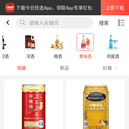
立即下载
下载今日优选App，领取App专享红包
请输入关键词
搜索
葡萄酒
洋酒
梅酒
果味酒
鸡尾酒
销量
新品
价格