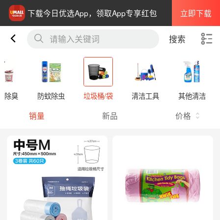
立即下载
下载今日优选App，领取App专享红包
请输入关键词
搜索
氛除臭
防蚊除虫
垃圾桶/袋
清洁工具
其他清洁
销量
新品
价格