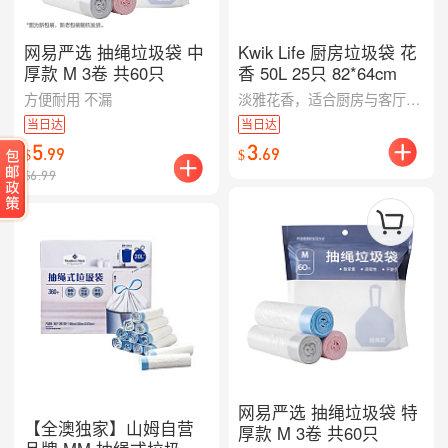
网易严选 抽绳垃圾袋 中
Kwik Life 厨房垃圾袋 花
厚款 M 3卷 共60只
香 50L 25只 82*64cm
方便耐用 不漏
淡雅花香，适合厨房与客厅等多场景；容量友好，装纳更从容。
当日达
当日达
5
3
.
99
.
69
$
$
$
6.99
网易严选 抽绳垃圾袋 特
【全澳独家】山姆自营
厚款 M 3卷 共60只