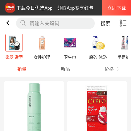
立即下载
下载今日优选App，领取App专享红包
请输入关键词
搜索
染发 造型
女性护理
卫生巾
磨砂 沐浴
手足护
销量
新品
价格