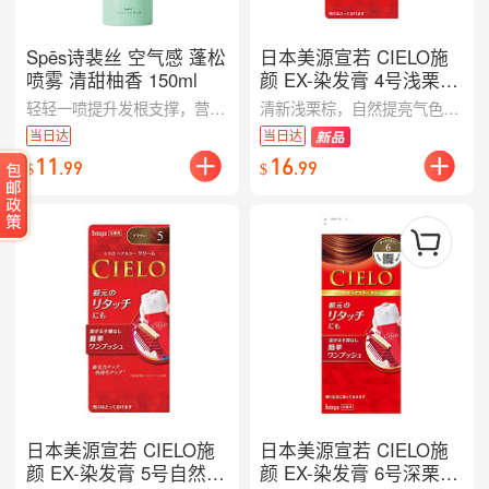
Spēs诗裴丝 空气感 蓬松
日本美源宣若 CIELO施
喷雾 清甜柚香 150ml
颜 EX-染发膏 4号浅栗棕
40g*2
轻轻一喷提升发根支撑，营造轻盈空气感蓬松效果；清甜柚香清新不厚重，通勤与出游补喷都自然有型。
清新浅栗棕，自然提亮气色；膏体顺滑好推，染后光泽柔和，居家染发也能轻松搞定理想发色。
当日达
当日达
11
16
.
99
.
99
$
$
日本美源宣若 CIELO施
日本美源宣若 CIELO施
颜 EX-染发膏 5号自然棕
颜 EX-染发膏 6号深栗棕