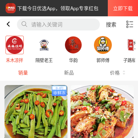
立即下载
下载今日优选App，领取App专享红包
请输入关键词
搜索
禾木凉拌
隔壁老王
华韵
郭师傅
子路私
销量
新品
价格