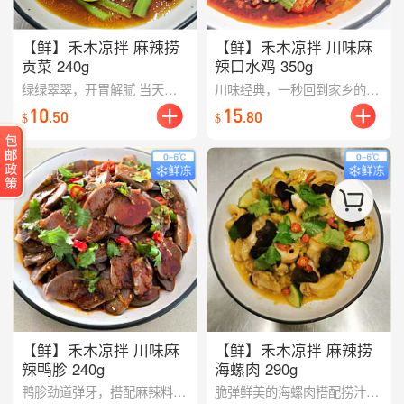
【鲜】禾木凉拌 麻辣捞
【鲜】禾木凉拌 川味麻
贡菜 240g
辣口水鸡 350g
绿绿翠翠，开胃解腻 当天现拌无预制 【提前两天22:00截单，周一至周日配送】
川味经典，一秒回到家乡的味道 当天现拌无预制 【提前两天22:00截单，周一至周日配送】
10
15
.
50
.
80
$
$
【鲜】禾木凉拌 川味麻
【鲜】禾木凉拌 麻辣捞
辣鸭胗 240g
海螺肉 290g
鸭胗劲道弹牙，搭配麻辣料汁下饭神器 当天现拌无预制 【提前两天22:00截单，周一至周日配送】
脆弹鲜美的海螺肉搭配捞汁，一口惊艳。 当天现拌无预制 【提前两天22:00截单，周一至周日配送】