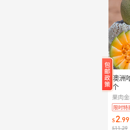
澳洲哈
个
限时特
2
.
99
$
$
11.29