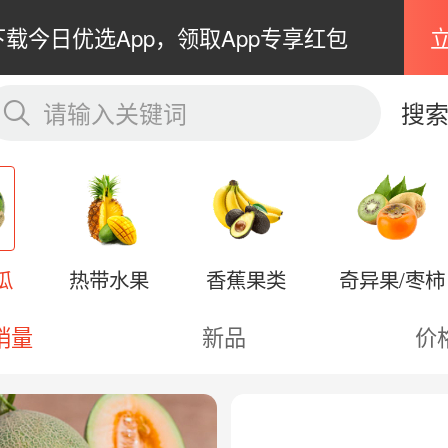
下载今日优选App，领取App专享红包
请输入关键词
搜
瓜
热带水果
香蕉果类
奇异果/枣柿
销量
新品
价