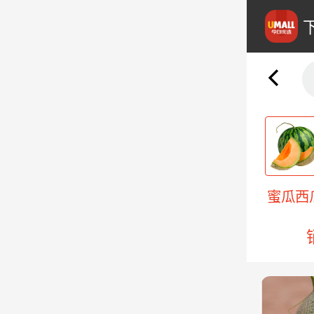
莲
柑橘橙柚柠
苹果梨桃
蜜瓜西