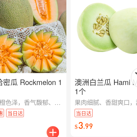
密瓜 Rockmelon 1
澳洲白兰瓜 Hami M
1个
果肉金橙色泽，香气馥郁、口感柔滑。甜度高、汁水多，是早餐与甜品拼盘的完美选择。
惠
当日达
当日达
3
.
99
$