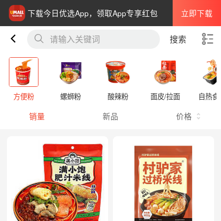
立即下载
下载今日优选App，领取App专享红包
请输入关键词
搜索
方便粉
螺蛳粉
酸辣粉
面皮/拉面
自热食
销量
新品
价格