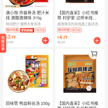
满小饱 炸酱骨汤 肥汁米
【国内直采】小红书推
线 激酸激辣味 310g
荐 村驴家 过桥米线
402g 保质期仅90天介意
特浓肥汁 慢熬大骨浓汤
顺滑弹牙的米线遇上香浓汤底，层次鲜明、入口暖胃。步骤友好，轻松在家复刻经典过桥风味，一碗就能满足。
勿拍
限时特惠
当日达
限时特惠
当日达
3
4
.
99
.
29
$
$
$
7.09
$
5.29
回味赞 鸭血粉丝汤 230g
【国内直采】小红书推