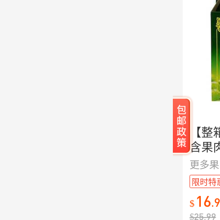
【整
含果肉
更多果
限时特
16
.
$
$
25.99