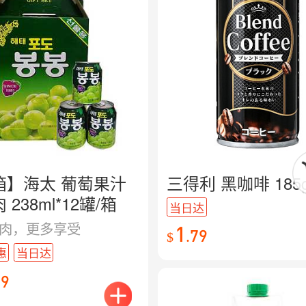
箱】海太 葡萄果汁
三得利 黑咖啡 185
 238ml*12罐/箱
当日达
肉，更多享受
1
.
79
$
惠
当日达
99