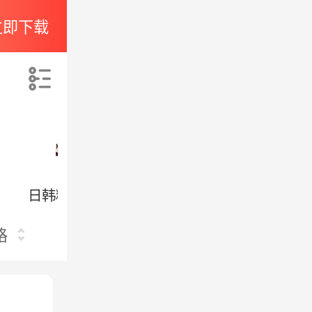
立即下载
索
日韩糖果/巧克力
日韩果冻/布丁
日
格