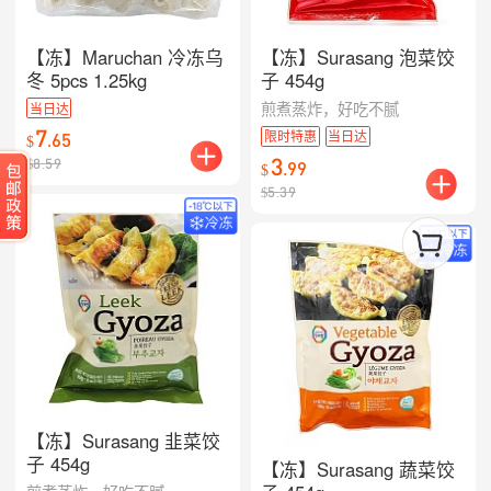
【冻】Maruchan 冷冻乌
【冻】Surasang 泡菜饺
冬 5pcs 1.25kg
子 454g
煎煮蒸炸，好吃不腻
当日达
7
限时特惠
当日达
.
65
$
3
$
8.59
.
99
$
$
5.39
【冻】Surasang 韭菜饺
子 454g
【冻】Surasang 蔬菜饺