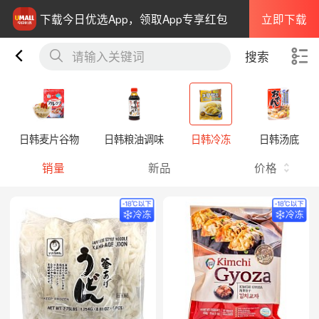
立即下载
下载今日优选App，领取App专享红包
请输入关键词
搜索
日韩麦片谷物
日韩粮油调味
日韩冷冻
日韩汤底
销量
新品
价格