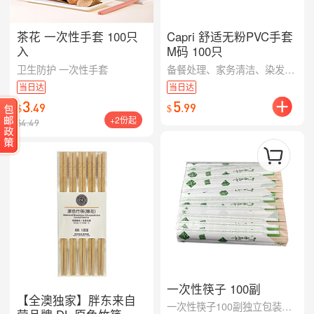
茶花 一次性手套 100只
Capri 舒适无粉PVC手套
入
M码 100只
卫生防护 一次性手套
备餐处理、家务清洁、染发护理、宠物打理等多场景通用，干净省心更安心。
当日达
当日达
3
5
.
49
.
99
$
$
+2份起
$
4.49
一次性筷子 100副
【全澳独家】胖东来自
一次性筷子100副独立包装，卫生安全适合外卖聚餐使用