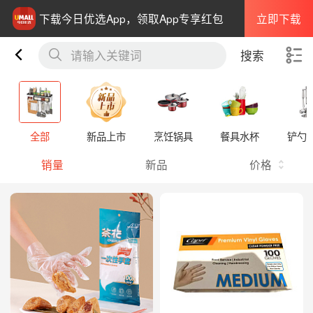
立即下载
下载今日优选App，领取App专享红包
请输入关键词
搜索
全部
新品上市
烹饪锅具
餐具水杯
铲勺
销量
新品
价格