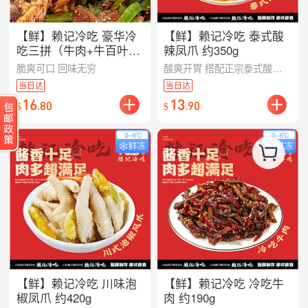
【鲜】赖记冷吃 豪华冷
【鲜】赖记冷吃 泰式酸
吃三拼（牛肉+牛百叶
辣凤爪 约350g
+贡菜）约260g
脆爽可口 回味无穷
酸爽开胃 搭配正宗泰式酸辣酱料
当日达
当日达
16
13
.
80
.
90
$
$
【鲜】赖记冷吃 川味泡
【鲜】赖记冷吃 冷吃牛
椒凤爪 约420g
肉 约190g