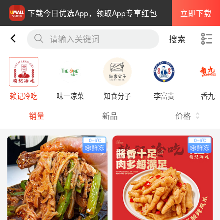
立即下载
下载今日优选App，领取App专享红包
请输入关键词
搜索
赖记冷吃
味一凉菜
知食分子
李富贵
香九
销量
新品
价格