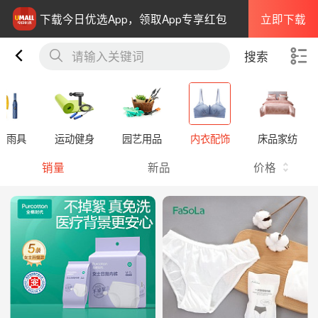
立即下载
下载今日优选App，领取App专享红包
请输入关键词
搜索
伞雨具
运动健身
园艺用品
内衣配饰
床品家纺
销量
新品
价格