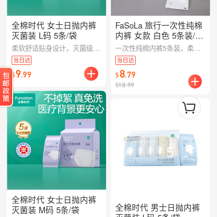
全棉时代 女士日抛内裤
FaSoLa 旅行一次性纯棉
灭菌装 L码 5条/袋
内裤 女款 白色 5条装/三
个规格可选
柔软舒适贴身设计，灭菌级别安全守护，出差旅行必备单品
一次性纯棉内裤5条装，柔软透气适合旅行更卫生
当日达
当日达
9
8
.
99
.
79
$
$
$
10.99
全棉时代 女士日抛内裤
全棉时代 男士日抛内裤
灭菌装 M码 5条/袋