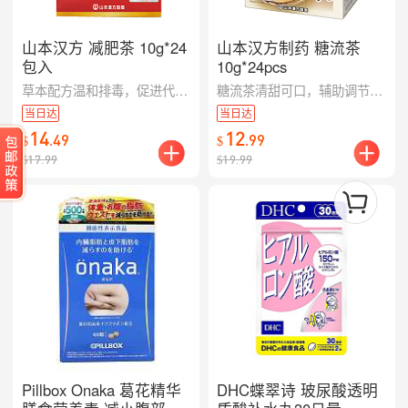
山本汉方 减肥茶 10g*24
山本汉方制药 糖流茶
包入
10g*24pcs
草本配方温和排毒，促进代谢轻盈塑身，适合日常调理
糖流茶清甜可口，辅助调节血糖，适合日常养生饮用
当日达
当日达
14
12
.
49
.
99
$
$
$
17.99
$
19.99
Pillbox Onaka 葛花精华
DHC蝶翠诗 玻尿酸透明