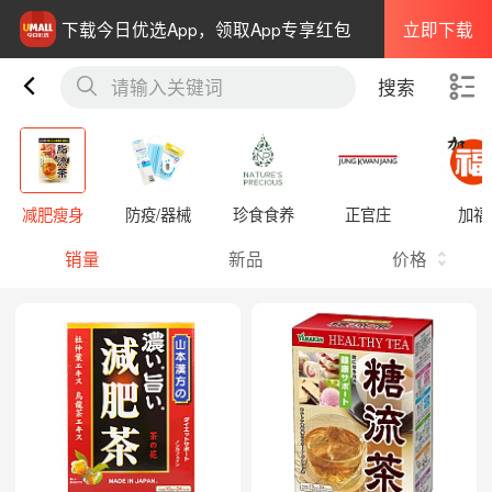
立即下载
下载今日优选App，领取App专享红包
请输入关键词
搜索
减肥瘦身
防疫/器械
珍食食养
正官庄
加福
销量
新品
价格