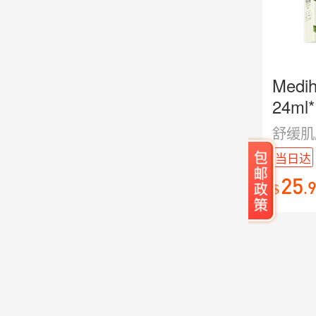
Med
24ml
当日达
25
.
$