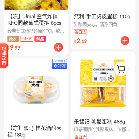
【冻】Umall空气炸锅
然利 手工虎皮蛋糕 110g
KFC同款葡式蛋挞 6pcs
乳酸菌夹心，清甜回香
经典葡式蛋挞还原KFC同款风味，外酥内嫩，空气炸锅轻松出炉，奶香浓郁，一口酥脆治愈甜心时刻。
当日达
当日达
2
.
49
$
9
.
99
$
乐锦记 乳酪蛋糕 468g
【冻】盒马 桂花酒酿大
口感细腻的乳酪蛋糕，浓郁却不厚重的奶香平衡得刚刚好
福 130g
当日达