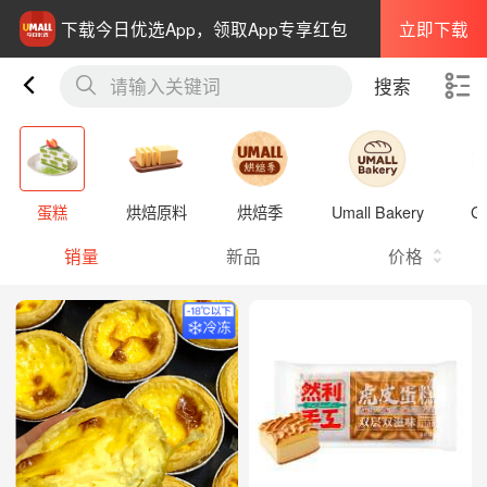
立即下载
下载今日优选App，领取App专享红包
请输入关键词
搜索
蛋糕
烘焙原料
烘焙季
Umall Bakery
G
销量
新品
价格