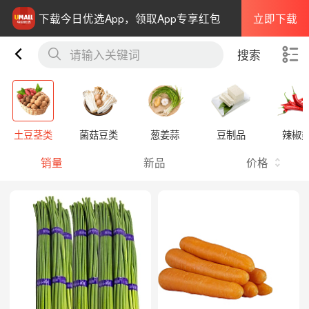
立即下载
下载今日优选App，领取App专享红包
请输入关键词
搜索
土豆茎类
菌菇豆类
葱姜蒜
豆制品
辣椒
销量
新品
价格