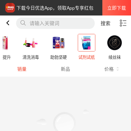
立即下载
下载今日优选App，领取App专享红包
请输入关键词
搜索
欲提升
清洗消毒
助勃坚硬
试剂试纸
绫丝袜
销量
新品
价格