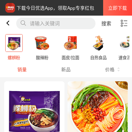
立即下载
下载今日优选App，领取App专享红包
请输入关键词
搜索
螺蛳粉
酸辣粉
面皮/拉面
自热食品
速食汤
销量
新品
价格