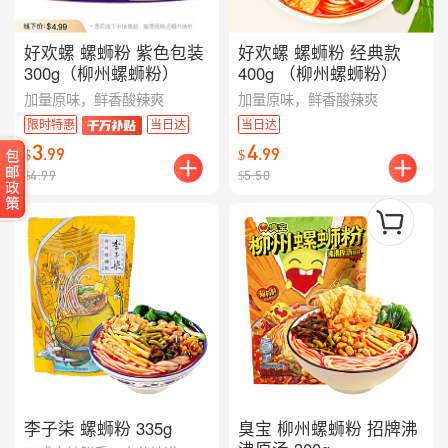
好欢螺 螺蛳粉 紫色包装
好欢螺 螺蛳粉 经典款
300g（柳州螺蛳粉）
400g （柳州螺蛳粉）
加量原味，鲜香酸辣爽
加量原味，鲜香酸辣爽
限时特惠
当日达
当日达
3
4
.
99
.
99
$
$
$
4.99
$
5.50
李子柒 螺蛳粉 335g
臭宝 柳州螺蛳粉 招牌沸