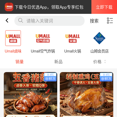
立即下载
下载今日优选App，领取App专享红包
请输入关键词
搜索
Umall卤味
Umall空气炸锅
Umall火锅
山姆会员店
销量
新品
价格