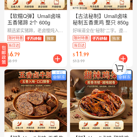
【软糯Q弹】Umall卤味
【古法秘制】Umall卤味
五香猪蹄 2个 600g
秘制五香熏鸡 整只 850g
精选紧实猪蹄，老卤慢炖入味，香气浓郁持久。皮质软糯 Q 弹，肉质滑嫩入骨，满满胶原蛋白。真空包装锁住原汁原味，撕开即食。无论是深夜零食还是下酒佐餐，这两只大猪蹄都能满足你的胃！
好味道全在“秘制”二字。遵循古法慢火熏制，让每一寸肌理都吃透卤汁与烟熏香。不仅色泽金黄，更做到了肉香浓郁、久吃不腻。850g整只大鸡，不仅是餐桌上的硬菜，更是对传统手艺的致敬。这口秘制浓香，吃过才知不同！
限时特惠
限时特惠
当日达
当日达
6
11
.
79
.
99
$
$
$
8.99
$
13.99