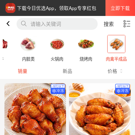
立即下载
下载今日优选App，领取App专享红包
请输入关键词
搜索
牛
内脏类
火锅肉
烧烤肉
肉禽半成品
销量
新品
价格