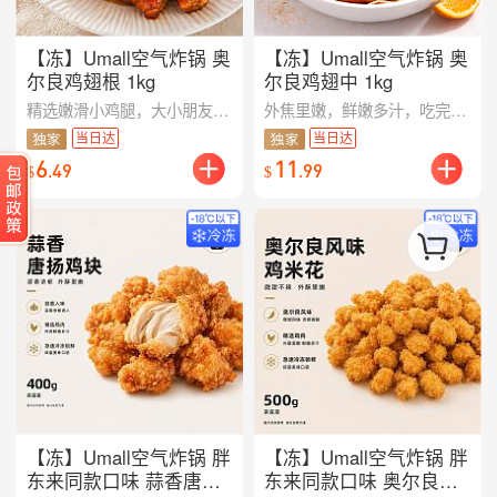
【冻】Umall空气炸锅 奥
【冻】Umall空气炸锅 奥
尔良鸡翅根 1kg
尔良鸡翅中 1kg
精选嫩滑小鸡腿，大小朋友人手一个！经典奥尔良风味，1kg超值装，360度低温真空腌制入味，锁住营养。省时省力，无论快手餐，聚会，都轻松满足！
外焦里嫩，鲜嫩多汁，吃完意犹未尽，手指头都要舔干净。1kg大包装，超值实惠！生冻已腌好，完全解冻后烤箱/空炸/油炸即可。家庭聚会绝不可少。奥尔良鸡翅在手，我就是最快乐的孩子王。
当日达
当日达
6
11
.
49
.
99
$
$
【冻】Umall空气炸锅 胖
【冻】Umall空气炸锅 胖
东来同款口味 蒜香唐扬
东来同款口味 奥尔良风