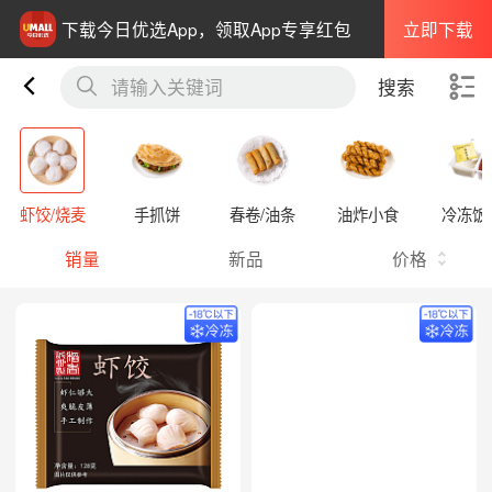
立即下载
下载今日优选App，领取App专享红包
请输入关键词
搜索
虾饺/烧麦
手抓饼
春卷/油条
油炸小食
冷冻饭
销量
新品
价格