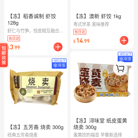
【冻】稻香诚制 虾饺
【冻】澳新 虾饺 1kg
128g
粤式早茶 美味推荐
虾仁与竹笋，饺皮相互融合，造就鲜香爽滑口感
当日达
当日达
14
.
99
$
3
.
99
$
【冻】浔味堂 纸皮蛋黄
【冻】五芳斋 烧卖 300g
烧卖 300g
经典五芳斋烧麦
蛋黄控的福音 早餐新选择