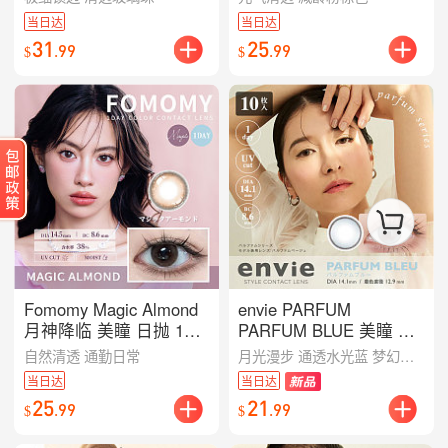
可选
当日达
当日达
31
25
.
99
.
99
$
$
Fomomy Magic Almond
envie PARFUM
月神降临 美瞳 日抛 10
PARFUM BLUE 美瞳 日
枚入/多规格可选
抛 10枚入/多规格可选
自然清透 通勤日常
月光漫步 通透水光蓝 梦幻轻混血感
当日达
当日达
25
21
.
99
.
99
$
$