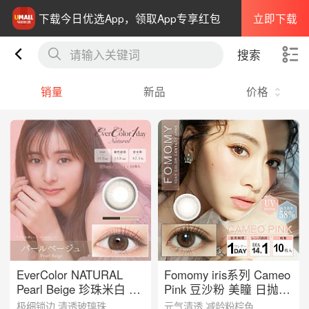
立即下载
下载今日优选App，领取App专享红包
请输入关键词
搜索
销量
新品
价格
EverColor NATURAL
Fomomy iris系列 Cameo
Pearl Beige 珍珠米白 美
Pink 豆沙粉 美瞳 日抛
瞳 日抛 20枚入/多规格
10枚入/多规格可选
极细锁边 清透玻璃珠
元气清透 减龄粉棕色