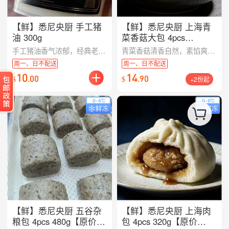
【鲜】悉尼央厨 手工猪
【鲜】悉尼央厨 上海青
油 300g
菜香菇大包 4pcs
320g【原价$16.8/盒】
手工猪油香气浓郁，经典老味道。 【提前两天22:00截单，周二至周六配送】
青菜香菇清香自然，素馅爽口耐吃。 【提前两天22:00截单，周二至周六配送】
（半成品）
周一、日不配送
周一、日不配送
10
14
.
00
.
90
$
$
+2份起
【鲜】悉尼央厨 五谷杂
【鲜】悉尼央厨 上海肉
粮包 4pcs 480g【原价
包 4pcs 320g【原价