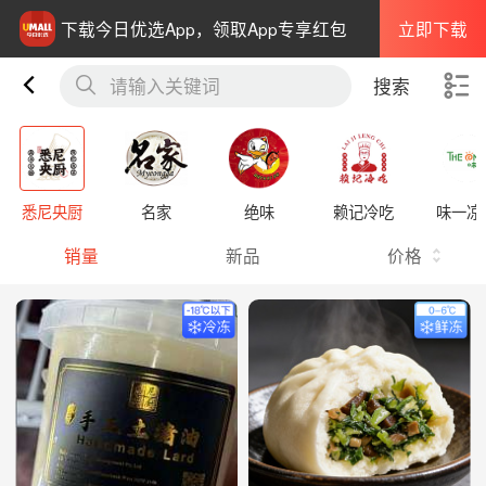
立即下载
下载今日优选App，领取App专享红包
请输入关键词
搜索
悉尼央厨
名家
绝味
赖记冷吃
味一凉
销量
新品
价格