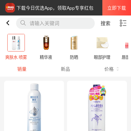
立即下载
下载今日优选App，领取App专享红包
请输入关键词
搜索
爽肤水 喷雾
精华液
防晒
眼部护理
唇部
销量
新品
价格