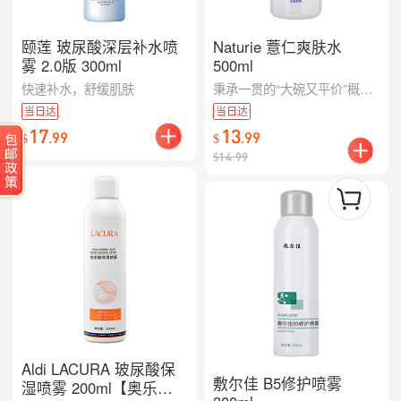
颐莲 玻尿酸深层补水喷
Naturie 薏仁爽肤水
雾 2.0版 300ml
500ml
快速补水，舒缓肌肤
秉承一贯的“大碗又平价”概念，怎么用都不会心痛，关键是效果还那么好！天然薏米成分配合，无香料无着色，有改善粗糙、光滑肌肤的之效，作为晒后的镇定调理也有很出色的哦~
当日达
当日达
17
13
.
99
.
99
$
$
$
14.99
Aldi LACURA 玻尿酸保
敷尔佳 B5修护喷雾
湿喷雾 200ml【奥乐齐