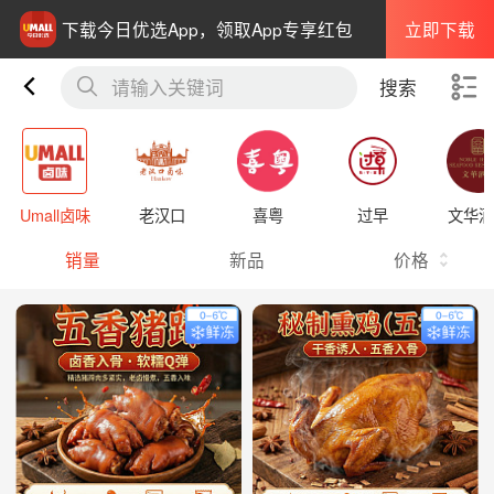
立即下载
下载今日优选App，领取App专享红包
请输入关键词
搜索
Umall卤味
老汉口
喜粤
过早
文华酒
销量
新品
价格