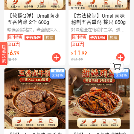
【软糯Q弹】Umall卤味
【古法秘制】Umall卤味
五香猪蹄 2个 600g
秘制五香熏鸡 整只 850g
精选紧实猪蹄，老卤慢炖入味，香气浓郁持久。皮质软糯 Q 弹，肉质滑嫩入骨，满满胶原蛋白。真空包装锁住原汁原味，撕开即食。无论是深夜零食还是下酒佐餐，这两只大猪蹄都能满足你的胃！
好味道全在“秘制”二字。遵循古法慢火熏制，让每一寸肌理都吃透卤汁与烟熏香。不仅色泽金黄，更做到了肉香浓郁、久吃不腻。850g整只大鸡，不仅是餐桌上的硬菜，更是对传统手艺的致敬。这口秘制浓香，吃过才知不同！
限时特惠
限时特惠
当日达
当日达
6
11
.
79
.
99
$
$
$
8.99
$
13.99