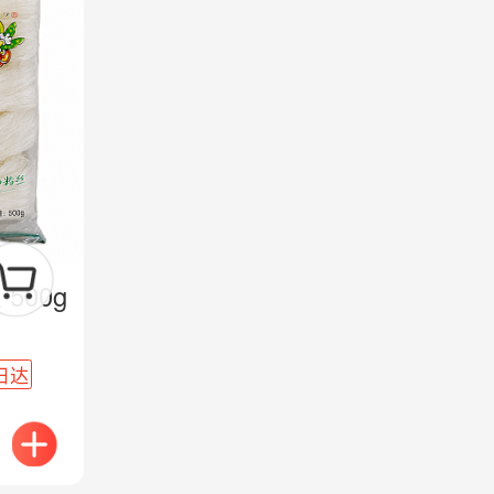
500g
日达