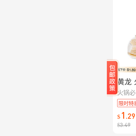
黄龙 
火锅必
限时特
1
.
29
$
$
3.49