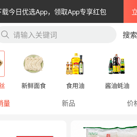
下载今日优选App，领取App专享红包
请输入关键词
搜
丝
新鲜面食
食用油
酱油蚝油
销量
新品
价