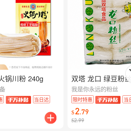
火锅川粉 240g
双塔 龙口 绿豆粉丝 
备
我是你永远的粉丝
惠
当日达
限时特惠
当
2
.
79
$
$
2.99