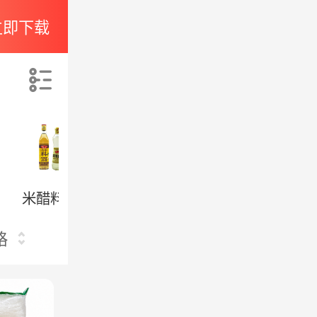
立即下载
索
米醋料酒
调料粉包
调味酱
格