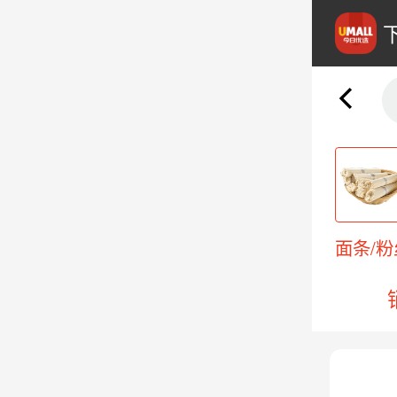
大米
面粉/生粉
五谷杂粮
面条/粉