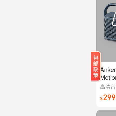
Ank
Moti
299
$