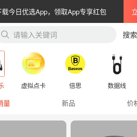
下载今日优选App，领取App专享红包
请输入关键词
搜
乐
虚拟点卡
倍思
数据线
销量
新品
价