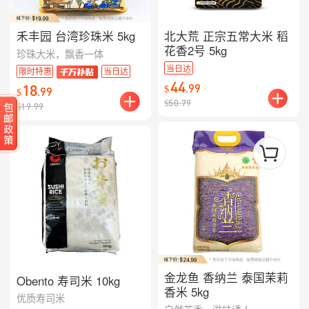
禾丰园 台湾珍珠米 5kg
北大荒 正宗五常大米 稻
花香2号 5kg
珍珠大米，飘香一体
当日达
限时特惠
当日达
44
18
.
99
$
.
99
$
$
50.79
$
19.99
金龙鱼 香纳兰 泰国茉莉
Obento 寿司米 10kg
香米 5kg
优质寿司米