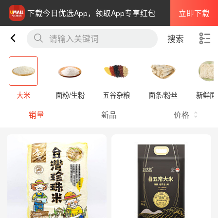
立即下载
下载今日优选App，领取App专享红包
请输入关键词
搜索
大米
面粉/生粉
五谷杂粮
面条/粉丝
新鲜面
销量
新品
价格