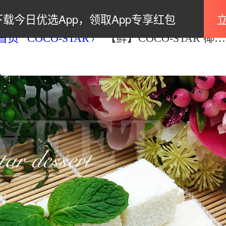
下载今日优选App，领取App专享红包
首页
COCO-STAR
【鲜】COCO-STAR 椰奶冻小方糕 12pcs