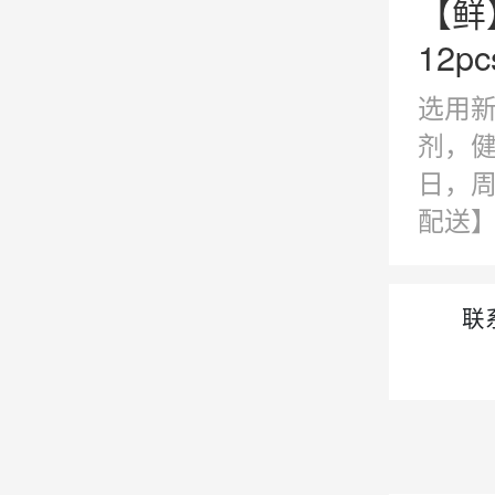
【鲜
12pc
选用
剂，健
日，周
配送
联