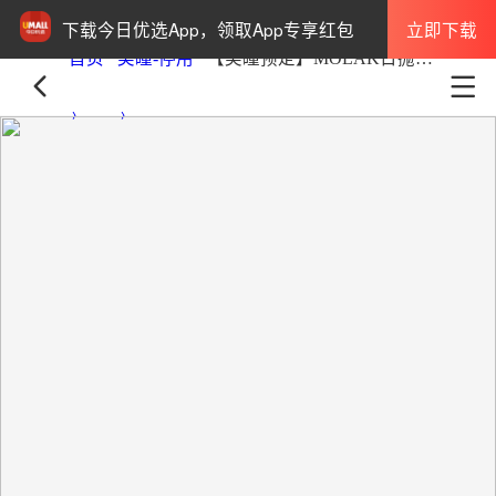
立即下载
下载今日优选App，领取App专享红包
首页
美瞳-停用
【美瞳预定】MOLAK日抛美瞳10枚Dazzle Beige直径14.2mm